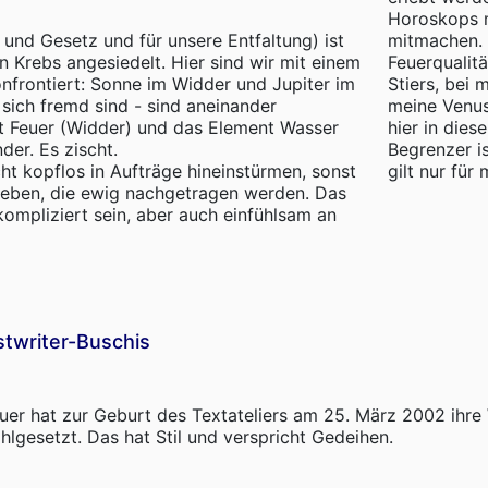
Horoskops m
 und Gesetz und für unsere Entfaltung) ist
mitmachen. 
 Krebs angesiedelt. Hier sind wir mit einem
Feuerqualitä
onfrontiert: Sonne im Widder und Jupiter im
Stiers, bei 
e sich fremd sind - sind aneinander
meine Venus 
t Feuer (Widder) und das Element Wasser
hier in dies
der. Es zischt.
Begrenzer is
cht kopflos in Aufträge hineinstürmen, sonst
gilt nur für 
geben, die ewig nachgetragen werden. Das
kompliziert sein, aber auch einfühlsam an
twriter-Buschis
auer hat zur Geburt des Textateliers am 25. März 2002 ihre
ohlgesetzt. Das hat Stil und verspricht Gedeihen.