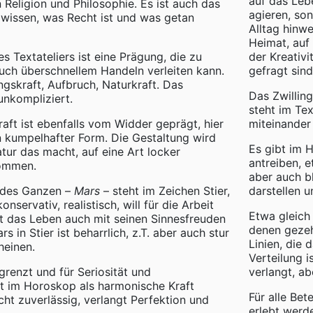
auf das Lebe
 Religion und Philosophie. Es ist auch das
agieren, son
e wissen, was Recht ist und was getan
Alltag hinwe
Heimat, auf
s Textateliers ist eine Prägung, die zu
der Kreativi
ch überschnellem Handeln verleiten kann.
gefragt sind
ngskraft, Aufbruch, Naturkraft. Das
Das Zwilling
 unkompliziert.
steht im Te
aft ist ebenfalls vom Widder geprägt, hier
miteinander 
in kumpelhafter Form. Die Gestaltung wird
Es gibt im 
atur das macht, auf eine Art locker
antreiben, 
ommen.
aber auch bl
 des Ganzen –
Mars
– steht im Zeichen Stier,
darstellen u
onservativ, realistisch, will für die Arbeit
Etwa gleich 
t das Leben auch mit seinen Sinnesfreuden
denen gezeh
 in Stier ist beharrlich, z.T. aber auch stur
Linien, die 
heinen.
Verteilung i
grenzt und für Seriosität und
verlangt, ab
st im Horoskop als harmonische Kraft
Für alle Bet
ht zuverlässig, verlangt Perfektion und
erlebt werd