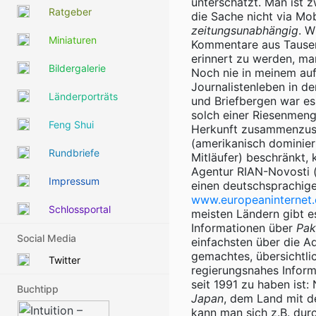
unterschätzt. Man ist 
Ratgeber
die Sache nicht via Mob
zeitungsunabhängig
. W
Miniaturen
Kommentare aus Tausen
erinnert zu werden, man
Bildergalerie
Noch nie in meinem auf
Journalistenleben in d
Länderporträts
und Briefbergen war es
solch einer Riesenmeng
Feng Shui
Herkunft zusammenzuset
(amerikanisch dominier
Rundbriefe
Mitläufer) beschränkt, 
Agentur RIAN-Novosti 
Impressum
einen deutschsprachige
www.europeaninternet.
Schlossportal
meisten Ländern gibt e
Informationen über
Pak
Social Media
einfachsten über die A
gemachtes, übersichtlic
Twitter
regierungsnahes Inform
seit 1991 zu haben ist:
Buchtipp
Japan
, dem Land mit d
kann man sich z.B. durc