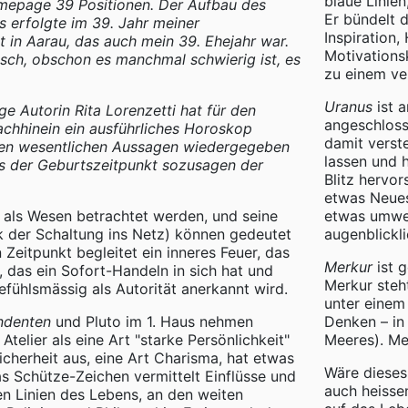
blaue Linien
mepage 39 Positionen. Der Aufbau des
Er bündelt 
s erfolgte im 39. Jahr meiner
Inspiration,
it in Aarau, das auch mein 39. Ehejahr war.
Motivations
isch, obschon es manchmal schwierig ist, es
zu einem ve
Uranus
ist a
e Autorin Rita Lorenzetti hat für den
angeschlosse
chhinein ein ausführliches Horoskop
damit verst
seinen wesentlichen Aussagen wiedergegeben
lassen und 
ss der Geburtszeitpunkt sozusagen der
Blitz hervo
etwas Neues,
als Wesen betrachtet werden, und seine
etwas umwer
k der Schaltung ins Netz) können gedeutet
augenblickl
Zeitpunkt begleitet ein inneres Feuer, das
Merkur
ist 
 das ein Sofort-Handeln in sich hat und
Merkur steh
efühlsmässig als Autorität anerkannt wird.
unter einem 
ndenten
und Pluto im 1. Haus nehmen
Denken – in
telier als eine Art "starke Persönlichkeit"
Meeres). Mer
sicherheit aus, eine Art Charisma, hat etwas
Wäre diese
s Schütze-Zeichen vermittelt Einflüsse und
auch heissen
en Linien des Lebens, an den weiten