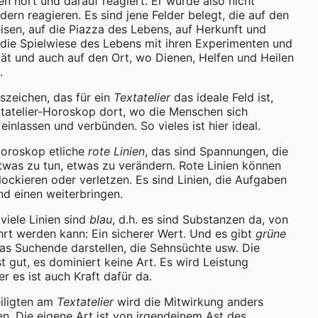
n hört und darauf reagiert. Er würde also nicht
dern reagieren. Es sind jene Felder belegt, die auf den
isen, auf die Piazza des Lebens, auf Herkunft und
 die Spielwiese des Lebens mit ihren Experimenten und
tät und auch auf den Ort, wo Dienen, Helfen und Heilen
.
szeichen, das für ein
Textatelier
das ideale Feld ist,
xtatelier-Horoskop dort, wo die Menschen sich
einlassen und verbünden. So vieles ist hier ideal.
Horoskop etliche
rote Linien
, das sind Spannungen, die
etwas zu tun, etwas zu verändern. Rote Linien können
ockieren oder verletzen. Es sind Linien, die Aufgaben
nd einen weiterbringen.
viele Linien sind
blau
, d.h. es sind Substanzen da, von
rt werden kann: Ein sicherer Wert. Und es gibt
grüne
das Suchende darstellen, die Sehnsüchte usw. Die
st gut, es dominiert keine Art. Es wird Leistung
er es ist auch Kraft dafür da.
eiligten am
Textatelier
wird die Mitwirkung anders
en. Die eigene Art ist von irgendeinem Ast des