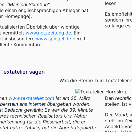
lesen.
en:
"Mainichi Shimbun"
die einen englischsprachigen Ableger hat
Es empfiehlt
der Homepage).
sondern ihre
so lange es 
tualisierten Überblick über wichtige
t vermittelt
www.netzzeitung.de
. Ein
ält insbesondere
www.spiegel.de
bereit,
ellente Kommentare.
Textatelier sagen
Was die Sterne zum Textatelier 
hmen
www.textatelier.com
ist am 25. März
Den
rechtli
berstein ans Internet übergeben worden.
stellen, ist
it Bedacht gewählt: Es war die 39. Minute
Der
Mond
, 
res technischen Realisators Urs Walter -
steht im Ze
nerkennung für die Riesenarbeit, die er
Aspekte von
tet hatte. Zufällig hat die Angebotspalette