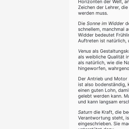
Horizonten der Welt, an
Zeichen der Lehrer, di
werden muss.
Die
Sonne im Widder
de
schnellem, manchmal au
Widder bedeutet Frühli
Auftreten ist natürlich,
Venus
als Gestaltungskr
als weibliche Qualität 
als natürlich, wie die N
hingeworfen, wahrgen
Der Antrieb und Motor
ist also bodenständig, k
einen guten Lohn, dami
gelebt werden kann. Mars
und kann langsam ersc
Saturn
die Kraft, die be
Verantwortung steht, i
eingeschrieben. Sie mac