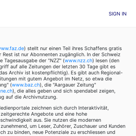
SIGN IN
ww.faz.de
) stellt nur einen Teil ihres Schaffens gratis
r Rest ist nur Abonnenten zugänglich. In der Schweiz
e Tagesausgabe der "
NZZ
" (
www.nzz.ch
) lesen (den
riff auf alle Zeitungen der letzten 30 Tage gibt es
das Archiv ist kostenpflichtig). Es gibt auch Regional-
itungen mit gutem Angebot im Netz, so etwa die
ung" (
www.baz.ch
), die "Aargauer Zeitung"
ne.ch
), die alles geben und sich spendabel zeigen,
ug auf die Archivnutzung.
dienportale zeichnen sich durch Interaktivität,
e, zeitgerechte Angebote und eine hohe
schwindigkeit aus. Sie nutzen die modernen
 zunehmend, um Leser, Zuhörer, Zuschauer und Kunden
ich zu binden, neue Potenziale zu erschliessen und