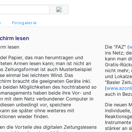
e
Fotogalerie
schirm lesen
irm lesen
Die "
FAZ
" (
w
ins Netz; de
ündel Papier, das man herumtragen und
kann man di
teten Armen lesen kann; man ist nicht an
Gratis-Rückg
s Zeitungsformat ist auch Musterbeispiel
nicht mehr; 
ese einmal bei leichtem Wind. Das
und Lokalze
chirm
braucht die geeigneten Geräte inkl.
"Basler Zeit
se beiden Möglichkeiten des hochtrabend so
(
www.azonli
smanagements haben beide ihre Vor- und
auch in Bez
ein mit dem Netz verbundener Computer in
h diesen unbedingt vor, speichere
Die neuen Me
kann sie später ohne weiteres mit
individuell
tionen wieder finden.
Reaktionsge
Instrumente
en die
Vorteile des digitalen Zeitungslesens
stärker an s