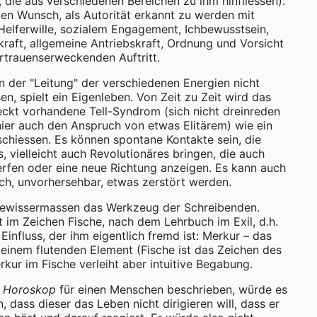
, die aus verschiedenen Bereichen zu ihm hinfliessen).
den Wunsch, als Autorität erkannt zu werden mit
 Helferwille, sozialem Engagement, Ichbewusstsein,
kraft, allgemeine Antriebskraft, Ordnung und Vorsicht
rtrauenserweckenden Auftritt.
n der "Leitung" der verschiedenen Energien nicht
n, spielt ein Eigenleben. Von Zeit zu Zeit wird das
eckt vorhandene Tell-Syndrom (sich nicht dreinreden
hier auch den Anspruch von etwas Elitärem) wie ein
rschiessen. Es können spontane Kontakte sein, die
 vielleicht auch Revolutionäres bringen, die auch
fen oder eine neue Richtung anzeigen. Es kann auch
ich, unvorhersehbar, etwas zerstört werden.
gewissermassen das Werkzeug der Schreibenden.
t im Zeichen Fische, nach dem Lehrbuch im Exil, d.h.
Einfluss, der ihm eigentlich fremd ist: Merkur – das
 einem flutenden Element (Fische ist das Zeichen des
kur im Fische verleiht aber intuitive Begabung.
s
Horoskop
für einen Menschen beschrieben, würde es
, dass dieser das Leben nicht dirigieren will, dass er