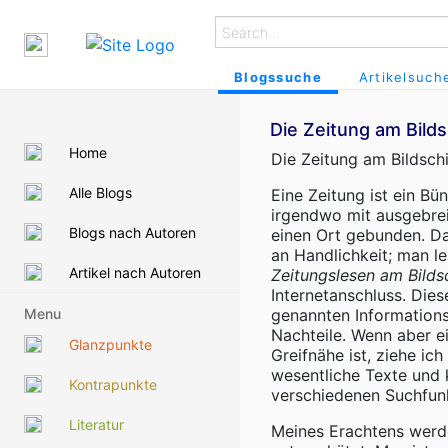
Blogssuche
Artikelsuch
Die Zeitung am Bild
Home
Die Zeitung am Bildsch
Alle Blogs
Eine Zeitung ist ein B
irgendwo mit ausgebrei
Blogs nach Autoren
einen Ort gebunden. Da
an Handlichkeit; man l
Artikel nach Autoren
Zeitungslesen am Bilds
Internetanschluss. Die
Menu
genannten Information
Nachteile. Wenn aber 
Glanzpunkte
Greifnähe ist, ziehe ic
wesentliche Texte und 
Kontrapunkte
verschiedenen Suchfunk
Literatur
Meines Erachtens werd