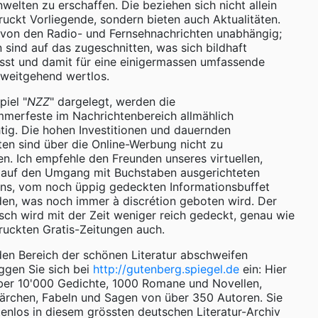
elten zu erschaffen. Die beziehen sich nicht allein
ruckt Vorliegende, sondern bieten auch Aktualitäten.
von den Radio- und Fernsehnachrichten unabhängig;
n sind auf das zugeschnitten, was sich bildhaft
sst und damit für eine einigermassen umfassende
 weitgehend wertlos.
iel "
NZZ
" dargelegt, werden die
mmerfeste im Nachrichtenbereich allmählich
htig. Die hohen Investitionen und dauernden
ten sind über die Online-Werbung nicht zu
n. Ich empfehle den Freunden unseres virtuellen,
auf den Umgang mit Buchstaben ausgerichteten
s, vom noch üppig gedeckten Informationsbuffet
en, was noch immer à discrétion geboten wird. Der
sch wird mit der Zeit weniger reich gedeckt, genau wie
ruckten Gratis-Zeitungen auch.
 den Bereich der schönen Literatur abschweifen
ggen Sie sich bei
http://gutenberg.spiegel.de
ein: Hier
über 10'000 Gedichte, 1000 Romane und Novellen,
ärchen, Fabeln und Sagen von über 350 Autoren. Sie
enlos in diesem grössten deutschen Literatur-Archiv