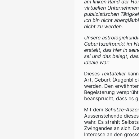
am linken Rand der Ho
virtuellen Unternehmen
publizistischen Tätigke
Ich bin nicht abergläub
nicht zu werden.
Unsere astrologiekundig
Geburtszeitpunkt im Na
erstellt, das hier in 
sei und das belegt, da
ideale war:
Dieses
Textatelier
kann 
Art, Geburt (Augenblic
werden. Den erwähnten 
Begeisterung versprüht,
beansprucht, dass es g
Mit dem
Schütze-Asze
Aussenstehende dieses A
wahr. Es strahlt Selbst
Zwingendes an sich. Da
Interesse an den gross