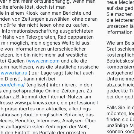
zwar nicht mehr ortsunabhängig, wenn man
neue Medienw
iltelefonie löst, doch ist man
auf das ged
ie in einem Kiosk kann man Berichte und
Sie machen 
den von Zeitungen auswählen, ohne daran
die letztere
 dürfe hier nicht lesen ohne zu kaufen.
umsetzen lä
 Informationsbeschaffung ausgerichteten
Information
er Nähe von Telexgeräten, Radioapparaten
 mir möglich, mein eigenes Weltbild aus
Wie am Beisp
e von Informationen unterschiedlicher
Gratisschle
zen. Ich bin nicht mehr auf westliche
kostenpflic
te) Quellen (
www.cnn.com
und alle die
Betriebskos
kann nachlesen, was die staatliche russische
kompensiere
(
www.rian.ru
) zur Lage sagt (sie hat auch
weitgehend 
n Dienst), kann mich bei
Unternehmen
com/china/
(englisch) informieren. In den
abzuschneid
s englischsprachige Online-Zeitungen. Zu
gedeckte Ti
istan
z.B. kommt der Internet-Nutzer am
bei den ged
dresse www.paknews.com, ein professionell
Falls Sie in
h präsentiertes und aktuelles, allerdings
möchten, lo
ationsangebot in englischer Sprache, das
finden sie 
 Neues, Berichte, Interviews, Analysen. Über
unzählige M
en auflagestärksten Zeitungen der Welt,
können kost
h den Eintritt ins Portale der grössten