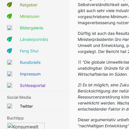
Selbstverständlichkeit se
Ratgeber
gibt auch sehr viele Indus
Miniaturen
vorgeschriebene Minimum a
Imageverbesserung nutzen 
Bildergalerie
Dürftig ist auch das Resul
Länderporträts
Ministerpräsidentin
Gro Har
Umwelt und Entwicklung, pr
Feng Shui
vorgelegt. Der Bericht hat
1) "Die globale Umweltkris
Rundbriefe
unabdingbar. Gründe für d
Impressum
Wirtschaftskrise im Süden.
2) Es ist möglich, eine Zuku
Schlossportal
Berücksichtigung der natü
Ressourcenzerstörung könn
Social Media
verwirklicht werden. Wachst
Twitter
entscheidender Faktor in 
Buchtipp
Dieser argumentativ unbef
"nachhaltigen Entwicklung