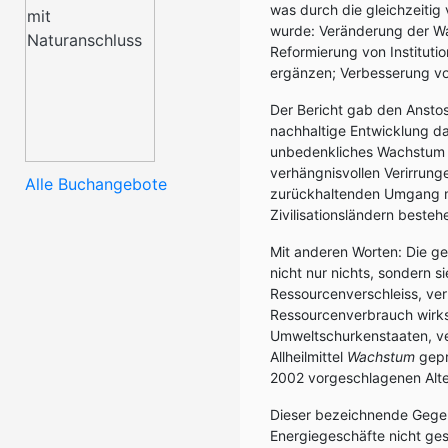
was durch die gleichzeitig
wurde: Veränderung der Wac
Reformierung von Instituti
ergänzen; Verbesserung von 
Der Bericht gab den Ansto
nachhaltige Entwicklung das
unbedenkliches Wachstum (v
verhängnisvollen Verirrung
Alle Buchangebote
zurückhaltenden Umgang mi
Zivilisationsländern besteh
Mit anderen Worten: Die g
nicht nur nichts, sondern 
Ressourcenverschleiss, ver
Ressourcenverbrauch wirksa
Umweltschurkenstaaten, ve
Allheilmittel
Wachstum
gepr
2002 vorgeschlagenen Alt
Dieser bezeichnende Gegenv
Energiegeschäfte nicht ges