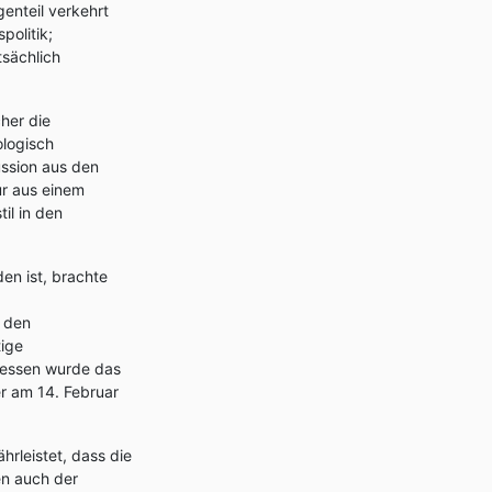
enteil verkehrt
politik;
tsächlich
her die
ologisch
ussion aus den
ur aus einem
il in den
en ist, brachte
, den
tige
dessen wurde das
er am 14. Februar
rleistet, dass die
en auch der