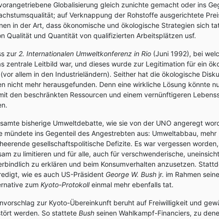
 vorangetriebene Globalisierung gleich zunichte gemacht oder ins Geg
hstumsqualität; auf Verknappung der Rohstoffe ausgerichtete Preis
onen in der Art, dass ökonomische und ökologische Strategien sich ta
Qualität und Quantität von qualifizierten Arbeitsplätzen usf.
ss zur
2. Internationalen Umweltkonferenz in Rio
(Juni 1992), bei welc
 zentrale Leitbild war, und dieses wurde zur Legitimation für ein ök
or allem in den Industrieländern). Seither hat die ökologische Disk
en nicht mehr herausgefunden. Denn eine wirkliche Lösung könnte n
t den beschränkten Ressourcen und einem vernünftigeren Lebensst
en.
esamte bisherige Umweltdebatte, wie sie von der UNO angeregt word
sie mündete ins Gegenteil des Angestrebten aus: Umweltabbau, mehr
heerende gesellschaftspolitische Defizite. Es war vergessen worden
m zu limitieren und für alle, auch für verschwenderische, uneinsich
rbindlich zu erklären und beim Konsumverhalten anzusetzen. Statt
edigt, wie es auch US-Präsident
George W. Bush
jr. im Rahmen sein
ernative zum
Kyoto-Protokoll
einmal mehr ebenfalls tat.
orschlag zur Kyoto-Übereinkunft beruht auf Freiwilligkeit und gewäh
tört werden. So stattete
Bush
seinen Wahlkampf-Financiers, zu den