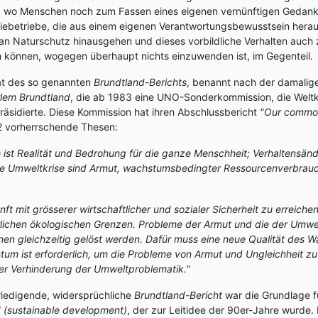
in, wo Menschen noch zum Fassen eines eigenen vernünftigen Gedanke
triebetriebe, die aus einem eigenen Verantwortungsbewusstsein hera
n Naturschutz hinausgehen und dieses vorbildliche Verhalten auch 
können, wogegen überhaupt nichts einzuwenden ist, im Gegenteil.
tat des so genannten
Brundtland-Berichts
, benannt nach der damalig
lem Brundtland
, die ab 1983 eine UNO-Sonderkommission, die Welt
äsidierte. Diese Kommission hat ihren Abschlussbericht
"Our common
 2 vorherrschende Thesen:
e ist Realität und Bedrohung für die ganze Menschheit; Verhaltensän
ie Umweltkrise sind Armut, wachstumsbedingter Ressourcenverbrauc
nft mit grösserer wirtschaftlicher und sozialer Sicherheit zu erreichen
rlichen ökologischen Grenzen. Probleme der Armut und die der Umwe
en gleichzeitig gelöst werden. Dafür muss eine neue Qualität des 
um ist erforderlich, um die Probleme von Armut und Ungleichheit zu l
der Verhinderung der Umweltproblematik."
riedigende, widersprüchliche
Brundtland-Bericht
war die Grundlage fü
" (sustainable development)
, der zur Leitidee der 90er-Jahre wurde. E