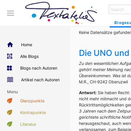
Blogss
Keine Datensätze gefunden
Home
Die UNO und
Alle Blogs
Zu den wesentlichen Aufgab
Blogs nach Autoren
gehört meiner Meinung na
Übereinkommen. Was ist dav
Artikel nach Autoren
M.R., CH-9242 Oberuzwil
Menu
Antwort:
Sie haben Recht
nicht mehr mitmacht und de
Glanzpunkte
Rücktrittsmöglichkeiten ge
3 Jahren nach dem Zeitpunkt
Kontrapunkte
gerichtete schriftliche Not
herausgeschaut, auch wen
Literatur
verlangsamen, zum Beispiel 