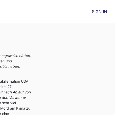
SIGN IN
hungsweise hätten,
zen und
füllt haben.
akillernation USA
ikel 27
eit nach Ablauf von
an den Verwahrer
 sehr viel
 Mord am Klima zu
h eine