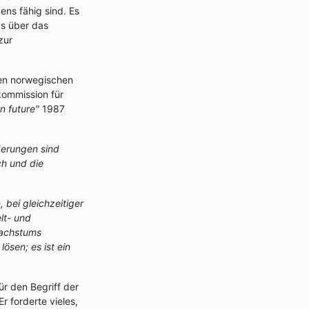
ns fähig sind. Es
us über das
zur
en norwegischen
kommission für
 future"
1987
derungen sind
h und die
, bei gleichzeitiger
lt- und
Wachstums
ösen; es ist ein
r den Begriff der
r forderte vieles,