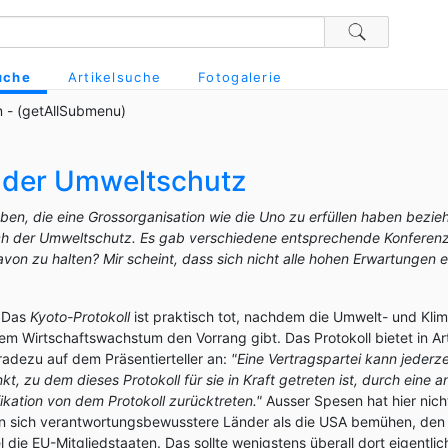
uche
Artikelsuche
Fotogalerie
 - (getAllSubmenu)
 der Umweltschutz
en, die eine Grossorganisation wie die Uno zu erfüllen haben bezie
ch der Umweltschutz. Es gab verschiedene entsprechende Konferen
on zu halten? Mir scheint, dass sich nicht alle hohen Erwartungen er
: Das
Kyoto-Protokoll
ist praktisch tot, nachdem die Umwelt- und Klim
m Wirtschaftswachstum den Vorrang gibt. Das Protokoll bietet in Art
radezu auf dem Präsentierteller an:
"Eine Vertragspartei kann jederz
, zu dem dieses Protokoll für sie in Kraft getreten ist, durch eine 
ifikation von dem Protokoll zurücktreten."
Ausser Spesen hat hier nicht
n sich verantwortungsbewusstere Länder als die USA bemühen, den
die EU-Mitgliedstaaten. Das sollte wenigstens überall dort eigentlic