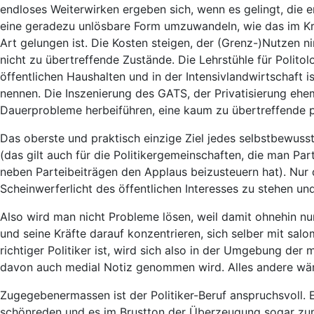
endloses Weiterwirken ergeben sich, wenn es gelingt, die e
eine geradezu unlösbare Form umzuwandeln, wie das im Krank
Art gelungen ist. Die Kosten steigen, der (Grenz-)Nutzen 
nicht zu übertreffende Zustände. Die Lehrstühle für Politol
öffentlichen Haushalten und in der Intensivlandwirtschaft i
nennen. Die Inszenierung des GATS, der Privatisierung ehem
Dauerprobleme herbeiführen, eine kaum zu übertreffende po
Das oberste und praktisch einzige Ziel jedes selbstbewusst
(das gilt auch für die Politikergemeinschaften, die man Pa
neben Parteibeiträgen den Applaus beizusteuern hat). Nur da
Scheinwerferlicht des öffentlichen Interesses zu stehen un
Also wird man nicht Probleme lösen, weil damit ohnehin n
und seine Kräfte darauf konzentrieren, sich selber mit sal
richtiger Politiker ist, wird sich also in der Umgebung de
davon auch medial Notiz genommen wird. Alles andere wäre
Zugegebenermassen ist der Politiker-Beruf anspruchsvoll.
schönreden und es im Brustton der Überzeugung sogar zum