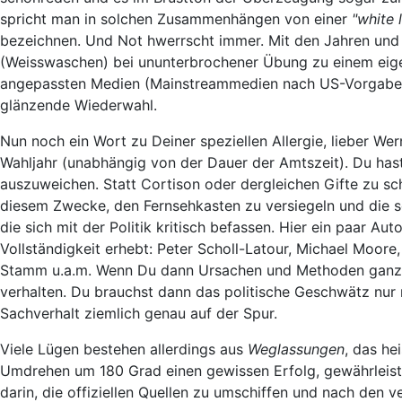
spricht man in solchen Zusammenhängen von einer
"white l
bezeichnen. Und Not hwerrscht immer. Mit den Jahren und
(Weisswaschen) bei ununterbrochener Übung zu einem eigent
angepassten Medien (Mainstreammedien nach US-Vorgaben) 
glänzende Wiederwahl.
Nun noch ein Wort zu Deiner speziellen Allergie, lieber We
Wahljahr (unabhängig von der Dauer der Amtszeit). Du has
auszuweichen. Statt Cortison oder dergleichen Gifte zu s
diesem Zwecke, den Fernsehkasten zu versiegeln und die 
die sich mit der Politik kritisch befassen. Hier ein paar A
Vollständigkeit erhebt: Peter Scholl-Latour, Michael Moor
Stamm u.a.m. Wenn Du dann Ursachen und Methoden ganz gen
verhalten. Du brauchst dann das politische Geschwätz nur
Sachverhalt ziemlich genau auf der Spur.
Viele Lügen bestehen allerdings aus
Weglassungen
, das he
Umdrehen um 180 Grad einen gewissen Erfolg, gewährleiste
darin, die offiziellen Quellen zu umschiffen und nach den 