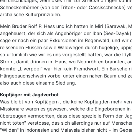
ein unschuldiges, wehrloses Tier zur Strecke bringen kon
Schneckenhörner (von der Triton- oder Cassisschnecke) ve
archaische Kulturprinzipien.
Mein Bruder Rolf P. Hess und ich hatten in Miri (Sarawak, Mal
angeheuert, der sich als Angehöriger der Iban (See-Dayak)
sage er nach ein paar Exkursionen im Regenwald, und wir 
reissenden Flüssen sowie Waldwegen durch hügelige, üppig
so urtümlich wie wir es uns vorgestellt hatten, war die Idy
Strom, damit drinnen im Haus, wo Neonröhren brannten, am
konnte; „Liverpool“ war hier kein Fremdwort. Ein Bursche
Hängebauchschwein vorbei unter einen nahen Baum und zeigt
also auch diese einsame Siedlung.
Kopfjäger mit Jagdverbot
Was bleibt von Kopfjägern , die keine Kopfjagden mehr vera
Missionare waren es gewesen, welche die Eingeborenen in
überzeugen vermochten, dass diese spezielle Form der Jagd
nicht töten" verstosse, das sich allerdings nur auf Mensche
"Wilden" in Indonesien und Malaysia bisher nicht – im Gegen