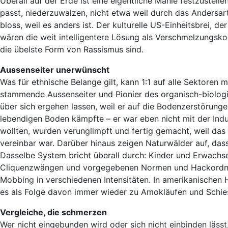
Überall auf der Erde ist eine eigentliche Manie festzustellen
passt, niederzuwalzen, nicht etwa weil durch das Andersar
bloss, weil es anders ist. Der kulturelle US-Einheitsbrei, d
wären die weit intelligentere Lösung als Verschmelzungskon
die übelste Form von Rassismus sind.
Aussenseiter unerwünscht
Was für ethnische Belange gilt, kann 1:1 auf alle Sektor
stammende Aussenseiter und Pionier des organisch-biolog
über sich ergehen lassen, weil er auf die Bodenzerstörung
lebendigen Boden kämpfte – er war eben nicht mit der Indus
wollten, wurden verunglimpft und fertig gemacht, weil das 
vereinbar war. Darüber hinaus zeigen Naturwälder auf, das
Dasselbe System bricht überall durch: Kinder und Erwachs
Cliquenzwängen und vorgegebenen Normen und Hackordnu
Mobbing in verschiedenen Intensitäten. In amerikanischen
es als Folge davon immer wieder zu Amokläufen und Schies
Vergleiche, die schmerzen
Wer nicht eingebunden wird oder sich nicht einbinden lässt,