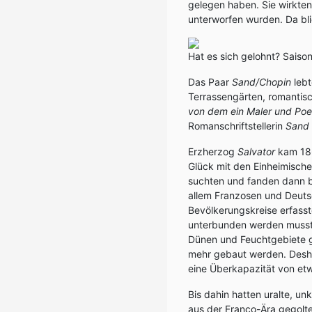
gelegen haben. Sie wirkten 
unterworfen wurden. Da bli
Hat es sich gelohnt? Saiso
Das Paar
Sand/Chopin
leb
Terrassengärten, romantis
von dem ein Maler und Poet
Romanschriftstellerin
Sand
Erzherzog
Salvator
kam 186
Glück mit den Einheimische
suchten und fanden dann br
allem Franzosen und Deutsc
Bevölkerungskreise erfas
unterbunden werden musste
Dünen und Feuchtgebiete g
mehr gebaut werden. Desha
eine Überkapazität von et
Bis dahin hatten uralte, 
aus der Franco-Ära gegolte