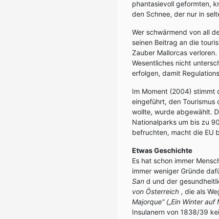
phantasievoll geformten, k
den Schnee, der nur in selte
Wer schwärmend von all den
seinen Beitrag an die tour
Zauber Mallorcas verloren
Wesentliches nicht untersch
erfolgen, damit Regulatio
Im Moment (2004) stimmt di
eingeführt, den Tourismus 
wollte, wurde abgewählt. D
Nationalparks um bis zu 9
befruchten, macht die EU b
Etwas Geschichte
Es hat schon immer Mensche
immer weniger Gründe dafü
San
d und der gesundheit
von Österreich
, die als W
Majorque“ („Ein Winter auf 
Insulanern von 1838/39 ke