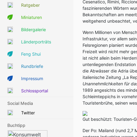
Cesenatico, Rimini, Riccio
Ratgeber
faszinierenden Wörtern wu
Bekanntschaften am meerbu
Miniaturen
weitgehend unbeachtet, ver
Bildergalerie
Wenn Millionen von Menschen
Infrastruktur, vor allem s
Länderporträts
Felsregionen planiert wurde
Freizeit wird nicht mehr ge
Feng Shui
ist nicht allein beim Herd
untenliegenden Endstation 
Rundbriefe
die Abwässer die Adria übe
italienische Zeitung „La R
Impressum
Unannehmlichkeiten für da
1989 angesichts des minde
Schlossportal
Schleimteppichs in vorneh
Touristenbrühe, seinen wes
Social Media
Twitter
Gut beschützt: Touristen-G
Buchtipp
Der Po: Mailand (rund 2,7
anderen Industrien waren e