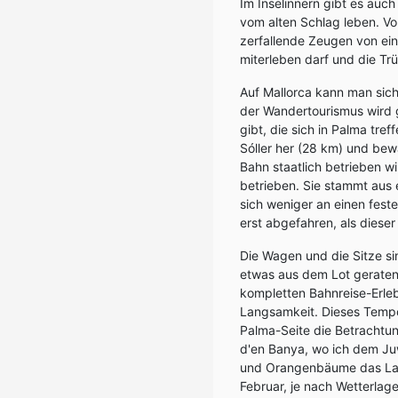
Im Inselinnern gibt es auc
vom alten Schlag leben. V
zerfallende Zeugen von ei
miterleben darf und die Tr
Auf Mallorca kann man sich
der Wandertourismus wird g
gibt, die sich in Palma tre
Sóller her (28 km) und bew
Bahn staatlich betrieben wir
betrieben. Sie stammt aus e
sich weniger an einen fest
erst abgefahren, als diese
Die Wagen und die Sitze s
etwas aus dem Lot geraten
kompletten Bahnreise-Erle
Langsamkeit. Dieses Tempo
Palma-Seite die Betrachtun
d'en Banya, wo ich dem Juw
und Orangenbäume das Land
Februar, je nach Wetterlag