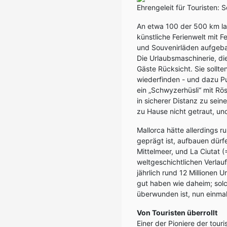
Ehrengeleit für Touristen: 
An etwa 100 der 500 km lan
künstliche Ferienwelt mit 
und Souvenirläden aufgebau
Die Urlaubsmaschinerie, di
Gäste Rücksicht. Sie sollte
wiederfinden - und dazu Pu
ein „Schwyzerhüsli“ mit Rö
in sicherer Distanz zu sei
zu Hause nicht getraut, und
Mallorca hätte allerdings 
geprägt ist, aufbauen dürf
Mittelmeer, und La Ciutat 
weltgeschichtlichen Verlauf
jährlich rund 12 Millionen 
gut haben wie daheim; solch
überwunden ist, nun einma
Von Touristen überrollt
Einer der Pioniere der tour