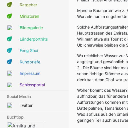
Ratgeber
Manche Baumarten wie z. B.
Miniaturen
Wurzeln nur im engsten Umk
Solche Aufforstungsstreife
Bildergalerie
Hauptstrassen des Emirats. 
Länderporträts
Will man etwa als Tourist 
Üblicherweise bleiben die 
Feng Shui
Wo reichlicher Wasser zur 
angelegt und gewöhnlich be
Rundbriefe
2 . Die Bäume sind hier m
Impressum
schon richtige Stämme ausge
denkbar, denn Ghaf war tra
Schlossportal
Woher kommt das Wasser? Of
auffindbar, das für andere
Social Media
Aufforstungen kommen mit 
Twitter
Dattelpalmen, Tamarisken
Wadiabfluss aus den omani
Buchtipp
geringen Teil auch Süsswa