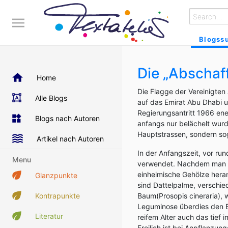
Blogss
Die „Abschaf
Home
Die Flagge der Vereinigten
Alle Blogs
auf das Emirat Abu Dhabi 
Regierungsantritt 1966 en
Blogs nach Autoren
anfangs nur belächelt wur
Hauptstrassen, sondern so
Artikel nach Autoren
In der Anfangszeit, vor ru
Menu
verwendet. Nachdem man mit
einheimische Gehölze hera
Glanzpunkte
sind Dattelpalme, verschie
Kontrapunkte
Baum(Prosopis cineraria), 
Leguminose überdies den Bod
Literatur
reifem Alter auch das tief
Freilich ist bei Anpflanzu