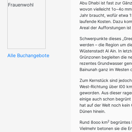
Abu Dhabi ist fast zur Gä
wovon vielleicht 1o−4o mm 
Jahr braucht, wofür etwa 
laufende Kosten. Dazu kom
Areal der Aufforstungen is
Schwerpunkte dieses „Green
werden – die Region um di
Wüstenstadt Al Ain. In let
Alle Buchangebote
Grünzonen begleiten die n
rezentes Grundwasser genu
Bainunah ganz im Westen d
Zum Kernstück sind jedoch 
West-Richtung über l00 km
geworden. Aus dieser rage
einige auch schon begrünt 
hat auf der Welt noch kein
Dünen hinein.
2
Rund 8ooo km
begrüntes 
Vielmehr betonen sie die E