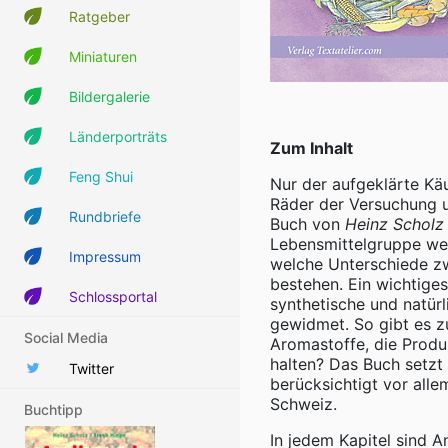
Ratgeber
Miniaturen
Bildergalerie
Länderporträts
Zum Inhalt
Feng Shui
Nur der aufgeklärte Käu
Räder der Versuchung u
Rundbriefe
Buch von
Heinz Scholz
Lebensmittelgruppe wert
Impressum
welche Unterschiede zw
bestehen. Ein wichtige
Schlossportal
synthetische und natür
gewidmet. So gibt es 
Social Media
Aromastoffe, die Produ
halten? Das Buch setzt 
Twitter
berücksichtigt vor alle
Schweiz.
Buchtipp
In jedem Kapitel sind 