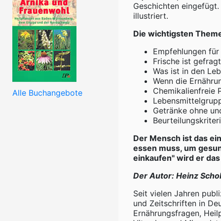
Geschichten eingefügt
illustriert.
Die wichtigsten Them
Empfehlungen für
Frische ist gefrag
Was ist in den Leb
Wenn die Ernährun
Chemikalienfreie
Alle Buchangebote
Lebensmittelgrup
Getränke ohne und
Beurteilungskriter
Der Mensch ist das ein
essen muss, um gesund
einkaufen" wird er das
Der Autor: Heinz Scho
Seit vielen Jahren publ
und Zeitschriften in D
Ernährungsfragen, Heil