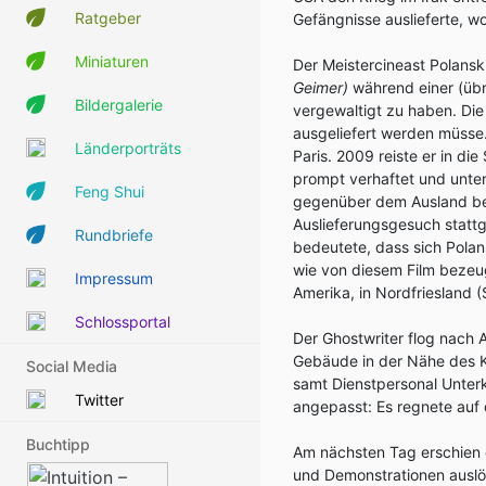
Ratgeber
Gefängnisse auslieferte, w
Miniaturen
Der Meistercineast Polansk
Geimer)
während einer (übri
Bildergalerie
vergewaltigt zu haben. Die
ausgeliefert werden müsse.
Länderporträts
Paris. 2009 reiste er in di
prompt verhaftet und unter
Feng Shui
gegenüber dem Ausland be
Auslieferungsgesuch statt
Rundbriefe
bedeutete, dass sich Polan
wie von diesem Film bezeu
Impressum
Amerika, in Nordfriesland (
Schlossportal
Der Ghostwriter flog nach 
Gebäude in der Nähe des 
Social Media
samt Dienstpersonal Unter
Twitter
angepasst: Es regnete auf 
Buchtipp
Am nächsten Tag erschien e
und Demonstrationen auslös