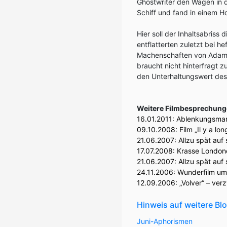
Ghostwriter den Wagen in d
Schiff und fand in einem Ho
Hier soll der Inhaltsabriss
entflatterten zuletzt bei 
Machenschaften von Adam L
braucht nicht hinterfragt z
den Unterhaltungswert des 
Weitere Filmbesprechung
16.01.2011:
Ablenkungsmanö
09.10.2008:
Film „Il y a lo
21.06.2007:
Allzu spät auf
17.07.2008:
Krasse Londone
21.06.2007:
Allzu spät auf
24.11.2006:
Wunderfilm um
12.09.2006:
„Volver“ – ve
Hinweis auf weitere B
Juni-Aphorismen