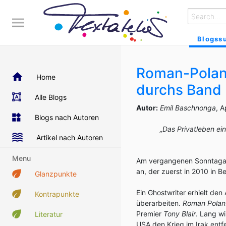
Blogss
Roman-Polans
Home
durchs Band
Alle Blogs
Autor:
Emil Baschnonga
, A
Blogs nach Autoren
„Das Privatleben ein
Artikel nach Autoren
Menu
Am vergangenen Sonntagab
an, der zuerst in 2010 in B
Glanzpunkte
Ein Ghostwriter erhielt den
Kontrapunkte
überarbeiten.
Roman Polan
Premier
Tony Blair
. Lang wi
Literatur
USA den Krieg im Irak entf