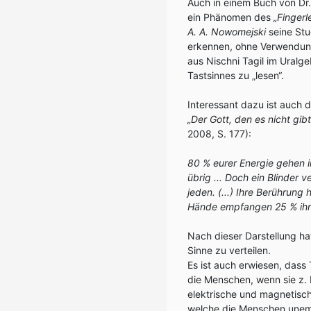
Auch in einem Buch von Dr
ein Phänomen des
„Fingerl
A. A. Nowomejski
seine Stu
erkennen, ohne Verwendun
aus Nischni Tagil im Uralge
Tastsinnes zu „lesen“.
Interessant dazu ist auch 
„Der Gott, den es nicht gib
2008, S. 177):
80 % eurer Energie gehen in
übrig ... Doch ein Blinder 
jeden. (...) Ihre Berührun
Hände empfangen 25 % ihre
Nach dieser Darstellung hat
Sinne zu verteilen.
Es ist auch erwiesen, das
die Menschen, wenn sie z.
elektrische und magnetisch
welche die Menschen unemp