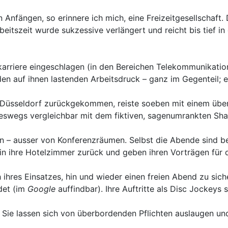
n Anfängen, so erinnere ich mich, eine Freizeitgesellschaft
beitszeit wurde sukzessive verlängert und reicht bis tief 
karriere eingeschlagen (in den Bereichen Telekommunikatio
n auf ihnen lastenden Arbeitsdruck – ganz im Gegenteil; er 
 Düsseldorf zurückgekommen, reiste soeben mit einem überf
ineswegs vergleichbar mit dem fiktiven, sagenumrankten Sha
hen – ausser von Konferenzräumen. Selbst die Abende sind 
in ihre Hotelzimmer zurück und geben ihren Vorträgen für 
ihres Einsatzes, hin und wieder einen freien Abend zu siche
et (im
Google
auffindbar). Ihre Auftritte als Disc Jockeys 
t. Sie lassen sich von überbordenden Pflichten auslaugen u