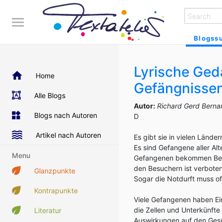
Blogss
Lyrische Ged
Home
Gefängnisse
Alle Blogs
Autor:
Richard Gerd Berna
Blogs nach Autoren
D
Artikel nach Autoren
Es gibt sie in vielen Lände
Es sind Gefangene aller Alte
Menu
Gefangenen bekommen Besuc
den Besuchern ist verboten
Glanzpunkte
Sogar die Notdurft muss of
Kontrapunkte
Viele Gefangenen haben Einz
die Zellen und Unterkünfte
Literatur
Auswirkungen auf den Gesu