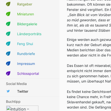
Ratgeber
bekommen. Oft können sie i
Fenster sind vergittert. Ei
Miniaturen
„Sein Blick ist vom Vorüb
so müd geworden, dass er n
Bildergalerie
Ihm ist, als ob es tausend
und hinter tausend Stäben 
Länderporträts
Einige werden auch gezwu
Feng Shui
kurz nach der Geburt abge
Medien berichten über das 
Rundbriefe
werden aber nicht in die Fr
Impressum
Das Essen ist oft miserabel,
entspricht nicht immer dem
Schlossportal
zu sich genommen haben. 
müssen, um überhaupt Na
Social Media
Twitter
Es findet keine Gerichtsver
keine Chance mehr, in Fre
Buchtipp
Sklavenhandel gekauft, na
worden sind. Die Gefängni