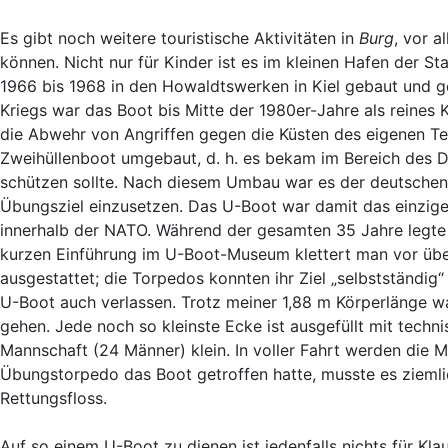
Es gibt noch weitere touristische Aktivitäten in
Burg
, vor 
können. Nicht nur für Kinder ist es im kleinen Hafen der S
1966 bis 1968 in den Howaldtswerken in Kiel gebaut und g
Kriegs war das Boot bis Mitte der 1980er-Jahre als rein
die Abwehr von Angriffen gegen die Küsten des eigenen Te
Zweihüllenboot umgebaut, d. h. es bekam im Bereich des Dr
schützen sollte. Nach diesem Umbau war es der deutschen 
Übungsziel einzusetzen. Das U-Boot war damit das einzig
innerhalb der NATO. Während der gesamten 35 Jahre legte 
kurzen Einführung im U-Boot-Museum klettert man vor über
ausgestattet; die Torpedos konnten ihr Ziel „selbstständi
U-Boot auch verlassen. Trotz meiner 1,88 m Körperlänge w
gehen. Jede noch so kleinste Ecke ist ausgefüllt mit techni
Mannschaft (24 Männer) klein. In voller Fahrt werden die
Übungstorpedo das Boot getroffen hatte, musste es zieml
Rettungsfloss.
Auf so einem U-Boot zu dienen ist jedenfalls nichts für Kla