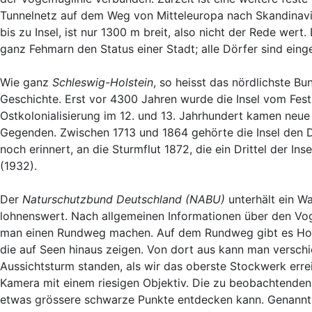
Tunnelnetz auf dem Weg von Mitteleuropa nach Skandinavi
bis zu Insel, ist nur 1300 m breit, also nicht der Rede wert.
ganz Fehmarn den Status einer Stadt; alle Dörfer sind eing
Wie ganz
Schleswig-Holstein
, so heisst das nördlichste B
Geschichte. Erst vor 4300 Jahren wurde die Insel vom Festl
Ostkolonialisierung im 12. und 13. Jahrhundert kamen neue
Gegenden. Zwischen 1713 und 1864 gehörte die Insel den 
noch erinnert, an die Sturmflut 1872, die ein Drittel der 
(1932).
Der
Naturschutzbund Deutschland (NABU)
unterhält ein W
lohnenswert. Nach allgemeinen Informationen über den Voge
man einen Rundweg machen. Auf dem Rundweg gibt es Holz
die auf Seen hinaus zeigen. Von dort aus kann man versch
Aussichtsturm standen, als wir das oberste Stockwerk erre
Kamera mit einem riesigen Objektiv. Die zu beobachtenden
etwas grössere schwarze Punkte entdecken kann. Genann