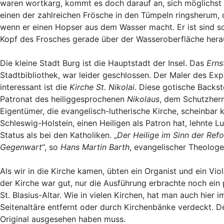
waren wortkarg, kommt es doch darauf an, sich möglichst ge
einen der zahlreichen Frösche in den Tümpeln ringsherum, 
wenn er einen Hopser aus dem Wasser macht. Er ist sind so 
Kopf des Frosches gerade über der Wasseroberfläche hera
Die kleine Stadt Burg ist die Hauptstadt der Insel. Das
Erns
Stadtbibliothek, war leider geschlossen. Der Maler des Ex
interessant ist die
Kirche St. Nikolai
. Diese gotische Backs
Patronat des heiliggesprochenen
Nikolaus
, dem Schutzherr
Eigentümer, die evangelisch-lutherische Kirche, scheinbar 
Schleswig-Holstein, einen Heiligen als Patron hat, lehnte 
Status als bei den Katholiken. „
Der Heilige im Sinn der Refo
Gegenwart
“, so
Hans Martin Barth
, evangelischer Theologe
Als wir in die Kirche kamen, übten ein Organist und ein Vi
der Kirche war gut, nur die Ausführung erbrachte noch ein 
St. Blasius-Altar. Wie in vielen Kirchen, hat man auch hier
Seitenaltäre entfernt oder durch Kirchenbänke verdeckt. De
Original ausgesehen haben muss.