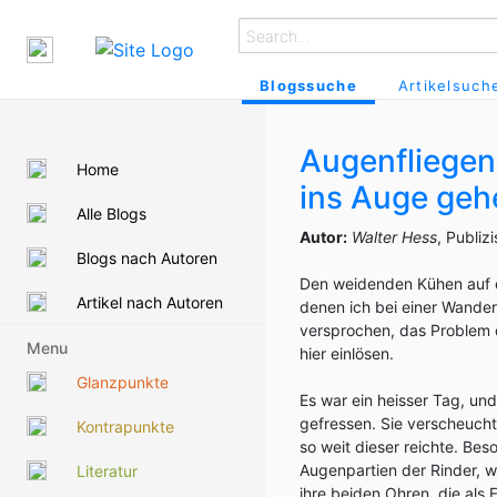
Blogssuche
Artikelsuch
Augenfliegen
Home
ins Auge geh
Alle Blogs
Autor:
Walter Hess
, Publiz
Blogs nach Autoren
Den weidenden Kühen au
Artikel nach Autoren
denen ich bei einer Wande
versprochen, das Problem
Menu
hier einlösen.
Glanzpunkte
Es war ein heisser Tag, un
gefressen. Sie verscheucht
Kontrapunkte
so weit dieser reichte. Bes
Augenpartien der Rinder, w
Literatur
ihre beiden Ohren, die als