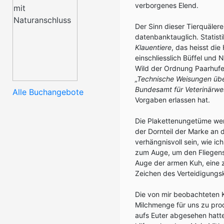
verborgenes Elend.
Der Sinn dieser Tierquälerei
datenbanktauglich. Statist
Klauentiere
, das heisst di
einschliesslich Büffel und
Wild der Ordnung Paarhufe
„Technische Weisungen übe
Bundesamt für Veterinärwe
Alle Buchangebote
Vorgaben erlassen hat.
Die Plakettenungetüme wer
der Dornteil der Marke an 
verhängnisvoll sein, wie i
zum Auge, um den Fliegens
Auge der armen Kuh, eine z
Zeichen des Verteidigungsk
Die von mir beobachteten K
Milchmenge für uns zu prod
aufs Euter abgesehen hatt