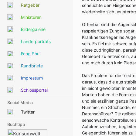
Ratgeber
scheuchte den Fliegenschw
wiederholte sich ununterbr
Miniaturen
Offenbar sind die Augensch
Bildergalerie
raspelartigen Zunge sogar
Krankheitserreger ins Aug
Länderporträts
sein. Es fiel
mir schwer, auf
diese zudringlichen, paras
Feng Shui
Gepiepe) zu entwickeln, au
und mich durch kein Piepse
Rundbriefe
Das Problem für die friedf
Impressum
daraus, dass die aus stab
im leicht gewölbten Innente
Schlossportal
Marken haben die Form ein
und sie erzählen ganze Paa
Social Media
Nummer, ein Strichcode, en
Twitter
Datenschützer? Die gelben
sehschwache Kontrolleure 
Buchtipp
Autokennzeichen, begleiten
Gelegentlich führen sie zu 