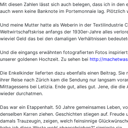
Mit diesen Zahlen lässt sich auch belegen, dass ich in den
auch wenn keine Banknote im Portemonnaie lag. Plötzlich 
Und meine Mutter hatte als Weberin in der Textilindustrie 
Weltwirtschaftskrise anfangs der 1930er-Jahre alles verlore
wieviel Geld das bei den damaligen Verhältnissen bedeutet
Und die eingangs erwähnten fotografierten Fotos inspirierte
unserer goldenen Hochzeit. Zu sehen bei
http://machetwas
Die Enkelkinder lieferten dazu ebenfalls einen Beitrag. Sie 
ihrer Reise nach Zürich kam die Sendung nur langsam voran.
Mittagessens bei Letizia. Ende gut, alles gut. Jene, die di
wieder durchatmen.
Das war ein Etappenhalt. 50 Jahre gemeinsames Leben, von
denselben Karren ziehen. Geschichten stiegen auf. Freude 
damals Trauzeugin, zeigen, welch feinsinnige Glückwünsch
habe ich diese Worte wohl abgeschrieben?"
sinnierte sie.