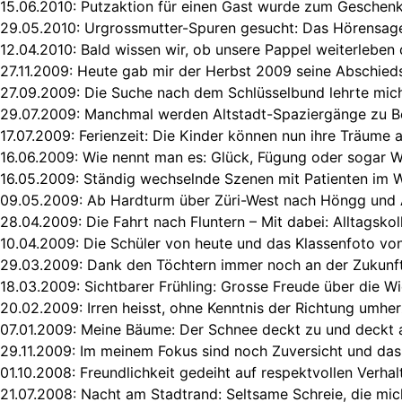
15.06.2010:
Putzaktion für einen Gast wurde zum Geschenk
29.05.2010:
Urgrossmutter-Spuren gesucht: Das Hörensag
12.04.2010:
Bald wissen wir, ob unsere Pappel weiterleben 
27.11.2009:
Heute gab mir der Herbst 2009 seine Abschieds
27.09.2009:
Die Suche nach dem Schlüsselbund lehrte mic
29.07.2009:
Manchmal werden Altstadt-Spaziergänge zu 
17.07.2009:
Ferienzeit: Die Kinder können nun ihre Träume 
16.06.2009:
Wie nennt man es: Glück, Fügung oder sogar 
16.05.2009:
Ständig wechselnde Szenen mit Patienten im
09.05.2009:
Ab Hardturm über Züri-West nach Höngg und A
28.04.2009:
Die Fahrt nach Fluntern – Mit dabei: Alltagskol
10.04.2009:
Die Schüler von heute und das Klassenfoto von
29.03.2009:
Dank den Töchtern immer noch an der Zukunft 
18.03.2009:
Sichtbarer Frühling: Grosse Freude über die W
20.02.2009:
Irren heisst, ohne Kenntnis der Richtung umhe
07.01.2009:
Meine Bäume: Der Schnee deckt zu und deckt 
29.11.2009:
Im meinem Fokus sind noch Zuversicht und das
01.10.2008:
Freundlichkeit gedeiht auf respektvollen Verhal
21.07.2008:
Nacht am Stadtrand: Seltsame Schreie, die mic