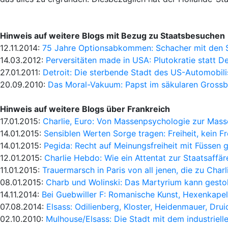
Hinweis auf weitere Blogs mit Bezug zu Staatsbesuchen
12.11.2014:
75 Jahre Optionsabkommen: Schacher mit den S
14.03.2012:
Perversitäten made in USA: Plutokratie statt D
27.01.2011:
Detroit: Die sterbende Stadt des US-Automobil
20.09.2010:
Das Moral-Vakuum: Papst im säkularen Grossb
Hinweis auf weitere Blogs über Frankreich
17.01.2015:
Charlie, Euro: Von Massenpsychologie zur Mass
14.01.2015:
Sensiblen Werten Sorge tragen: Freiheit, kein Fr
14.01.2015:
Pegida: Recht auf Meinungsfreiheit mit Füssen 
12.01.2015:
Charlie Hebdo: Wie ein Attentat zur Staatsaffä
11.01.2015:
Trauermarsch in Paris von all jenen, die zu Char
08.01.2015:
Charb und Wolinski: Das Martyrium kann gesto
14.11.2014:
Bei Guebwiller F: Romanische Kunst, Hexenkapel
07.08.2014:
Elsass: Odilienberg, Kloster, Heidenmauer, Dru
02.10.2010:
Mulhouse/Elsass: Die Stadt mit dem industriel