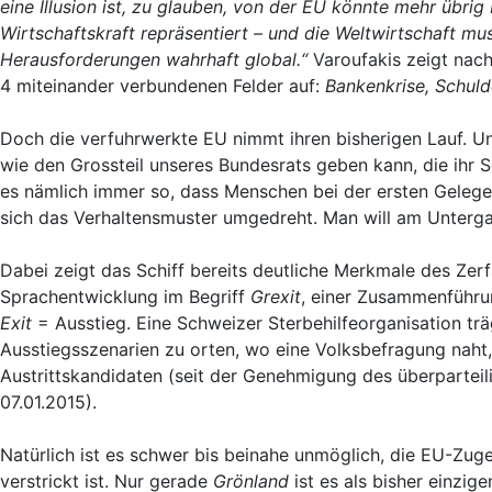
eine Illusion ist, zu glauben, von der EU könnte mehr übrig b
Wirtschaftskraft repräsentiert – und die Weltwirtschaft mu
Herausforderungen wahrhaft global.“
Varoufakis zeigt nac
4 miteinander verbundenen Felder auf:
Bankenkrise, Schulde
Doch die verfuhrwerkte EU nimmt ihren bisherigen Lauf. U
wie den Grossteil unseres Bundesrats geben kann, die ihr Se
es nämlich immer so, dass Menschen bei der ersten Geleg
sich das Verhaltensmuster umgedreht. Man will am Untergan
Dabei zeigt das Schiff bereits deutliche Merkmale des Zerfa
Sprachentwicklung im Begriff
Grexit
, einer Zusammenführu
Exit
= Ausstieg. Eine Schweizer Sterbehilfeorganisation tr
Ausstiegsszenarien zu orten, wo eine Volksbefragung naht
Austrittskandidaten (seit der Genehmigung des überpartei
07.01.2015).
Natürlich ist es schwer bis beinahe unmöglich, die EU-Zug
verstrickt ist. Nur gerade
Grönland
ist es als bisher einzi