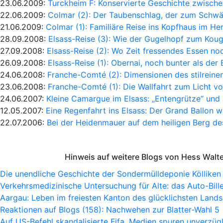
23.06.2009:
Turckheim F: Konservierte Geschichte zwische
22.06.2009:
Colmar (2): Der Taubenschlag, der zum Schw
21.06.2009:
Colmar (1): Familiäre Reise ins Kopfhaus im He
28.09.2008:
Elsass-Reise (3): Wie der Gugelhopf zum Kou
27.09.2008:
Elsass-Reise (2): Wo Zeit fressendes Essen noc
26.09.2008:
Elsass-Reise (1): Obernai, noch bunter als der
24.06.2008:
Franche-Comté (2): Dimensionen des stilreine
23.06.2008:
Franche-Comté (1): Die Wallfahrt zum Licht 
24.06.2007:
Kleine Camargue im Elsass: „Entengrütze“ und 
12.05.2007:
Eine Regenfahrt ins Elsass: Der Grand Ballon w
22.07.2006:
Bei der Heidenmauer auf dem heiligen Berg de
Hinweis auf weitere Blogs von Hess Walt
Die unendliche Geschichte der Sondermülldeponie Kölliken
Verkehrsmedizinische Untersuchung für Alte: das Auto-Bille
Aargau: Leben im freiesten Kanton des glücklichsten Lands
Reaktionen auf Blogs (158): Nachwehen zur Blatter-Wahl 5
Auf US-Befehl skandalisierte Fifa. Medien spuren unverzügl