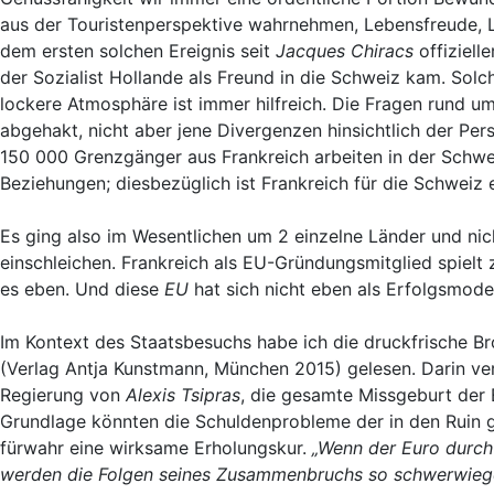
aus der Touristenperspektive wahrnehmen, Lebensfreude, L
dem ersten solchen Ereignis seit
Jacques Chiracs
offizielle
der Sozialist Hollande als Freund in die Schweiz kam. Sol
lockere Atmosphäre ist immer hilfreich. Die Fragen rund 
abgehakt, nicht aber jene Divergenzen hinsichtlich der Per
150 000 Grenzgänger aus Frankreich arbeiten in der Schwe
Beziehungen; diesbezüglich ist Frankreich für die Schweiz 
Es ging also im Wesentlichen um 2 einzelne Länder und nic
einschleichen. Frankreich als EU-Gründungsmitglied spielt
es eben. Und diese
EU
hat sich nicht eben als Erfolgsmodel
Im Kontext des Staatsbesuchs habe ich die druckfrische B
(Verlag Antja Kunstmann, München 2015) gelesen. Darin vers
Regierung von
Alexis Tsipras
, die gesamte Missgeburt der 
Grundlage könnten die Schuldenprobleme der in den Ruin 
fürwahr eine wirksame Erholungskur.
„Wenn der Euro durch 
werden die Folgen seines Zusammenbruchs so schwerwiegen