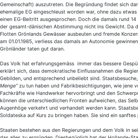
Gemeinschaft) auszutreten. Die Begründung findet sich dari
ehemalige EG eingeschleust worden war, ohne dazu etwas 
einen EG-Beitritt ausgesprochen. Doch die damals rund 14
der gesamt-dänischen Abstimmung nicht ins Gewicht. Da die
Flotten Grönlands Gewässer ausbeuten und fremde Konzern
am 01.01.1985, verliess das damals an Autonomie gewinnen
Grönländer taten gut daran.
Das Volk hat erfahrungsgemäss immer das bessere Gespü
erklärt sich, dass demokratische Einflussnahmen die Regie
Gebilden, und entsprechend unbeliebt sind. Staatsbesuch
Menge“
zu tun haben und Fabrikbesichtigungen, wie jene vo
Fachkräfte wie Handwerker hervorbringt und den Schwerpun
können die unterschiedlichen Fronten aufweichen, das Selb
Augenhöge verkehrt und verhandelt werden kann. Staatsbe
Soldateska auf Kurs zu bringen haben. Sie sind ein sanftes
Staaten bestehen aus den Regierungen und dem Volk in sei
das alles zu ergründen. Diesbezüglich hat der Hollande-Sta