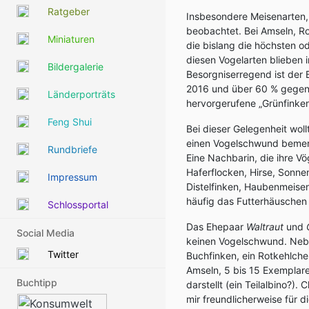
Ratgeber
Insbesondere Meisenarten, 
beobachtet. Bei Amseln, R
Miniaturen
die bislang die höchsten od
diesen Vogelarten blieben i
Bildergalerie
Besorgniserregend ist der
2016 und über 60 % gegenü
Länderporträts
hervorgerufene „Grünfinken
Feng Shui
Bei dieser Gelegenheit wol
einen Vogelschwund bemer
Rundbriefe
Eine Nachbarin, die ihre Vö
Haferflocken, Hirse, Sonne
Impressum
Distelfinken, Haubenmeis
häufig das Futterhäuschen 
Schlossportal
Das Ehepaar
Waltraut
und
Social Media
keinen Vogelschwund. Neb
Twitter
Buchfinken, ein Rotkehlchen
Amseln, 5 bis 15 Exemplare
Buchtipp
darstellt (ein Teilalbino?).
mir freundlicherweise für d