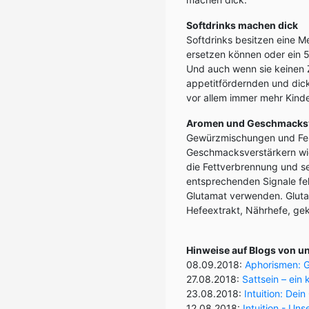
Softdrinks machen dick
Softdrinks besitzen eine Me
ersetzen können oder ein 5
Und auch wenn sie keinen Z
appetitfördernden und dic
vor allem immer mehr Kind
Aromen und Geschmacksv
Gewürzmischungen und Fer
Geschmacksverstärkern wie
die Fettverbrennung und se
entsprechenden Signale feh
Glutamat verwenden. Gluta
Hefeextrakt, Nährhefe, ge
Hinweise auf Blogs von u
08.09.2018:
Aphorismen: G
27.08.2018:
Sattsein – ein
23.08.2018:
Intuition: Dei
12.08.2018:
Intuition - Un