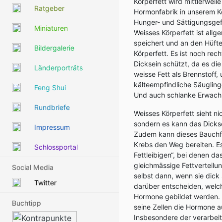
Körperfett wird mittlerwei
Ratgeber
Hormonfabrik in unserem Kör
Hunger- und Sättigungsgef
Miniaturen
Weisses Körperfett ist allg
speichert und an den Hüfte
Bildergalerie
Körperfett. Es ist noch re
Dicksein schützt, da es di
Länderporträts
weisse Fett als Brennstoff
kälteempfindliche Säuglin
Feng Shui
Und auch schlanke Erwachs
Rundbriefe
Weisses Körperfett sieht ni
sondern es kann das Dickse
Impressum
Zudem kann dieses Bauchfe
Krebs den Weg bereiten. E
Schlossportal
Fettleibigen“, bei denen da
gleichmässige Fettverteilu
Social Media
selbst dann, wenn sie dick 
Twitter
darüber entscheiden, wel
Hormone gebildet werden. 
Buchtipp
seine Zellen die Hormone au
Insbesondere der verarbeite