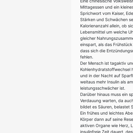
Eine chinesische Volksweis
Mittagessen und ein kleine
Sprichwort vom Kaiser, Ed
Stärken und Schwächen sei
Kalorienanzahl allein, ob 
Lebensmittel um welche Uh
gleicher Nahrungszusamme
einspart, als das Frühstüc
dass sich die Entzündungsm
fehlen.
Der Mensch ist tagaktiv u
Kohlenhydratstoffwechsel h
und in der Nacht auf Spar
weitaus mehr Insulin als a
leistungsschwächer ist.
Darüber hinaus muss ein 
Verdauung warten, da auc
bildet es Säuren, belastet
Ein frühes und leichtes Ab
Körper dann auf seine Res
aktiven Organe wie Herz, L
insulinfreie Zeit dauert, d