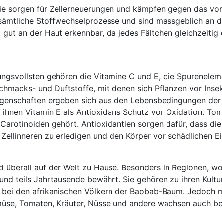
Sie sorgen für Zellerneuerungen und kämpfen gegen das vorz
sämtliche Stoffwechselprozesse und sind massgeblich an de
 gut an der Haut erkennbar, da jedes Fältchen gleichzeitig 
kungsvollsten gehören die Vitamine C und E, die Spurenele
chmacks- und Duftstoffe, mit denen sich Pflanzen vor Insek
genschaften ergeben sich aus den Lebensbedingungen der P
tet ihnen Vitamin E als Antioxidans Schutz vor Oxidation. 
Carotinoiden gehört. Antioxidantien sorgen dafür, dass di
m Zellinneren zu erledigen und den Körper vor schädlichen E
überall auf der Welt zu Hause. Besonders in Regionen, wo s
nd teils Jahrtausende bewährt. Sie gehören zu ihren Kultur
d bei den afrikanischen Völkern der Baobab-Baum. Jedoch 
müse, Tomaten, Kräuter, Nüsse und andere wachsen auch be