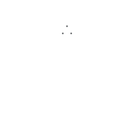
*
* *