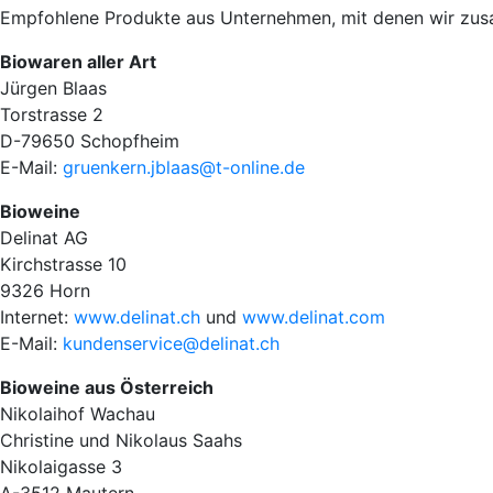
Empfohlene Produkte aus Unternehmen, mit denen wir zu
Biowaren aller Art
Jürgen Blaas
Torstrasse 2
D-79650 Schopfheim
E-Mail:
gruenkern.jblaas@t-online.de
Bioweine
Delinat AG
Kirchstrasse 10
9326 Horn
Internet:
www.delinat.ch
und
www.delinat.com
E-Mail:
kundenservice@delinat.ch
Bioweine aus Österreich
Nikolaihof Wachau
Christine und Nikolaus Saahs
Nikolaigasse 3
A-3512 Mautern