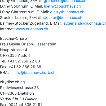
Lüthy Grenchen, E-Mail:
grenchen@buchhaus.ch
Lüthy Solothurn, E-Mail:
luethy@buchhaus.ch
Lüthy Glattzentrum, E-Mail:
glatt@buchhaus.ch
Stocker Luzern, E-Mail:
stocker@buchhaus.ch
Balmer+Stocker Zugerland, E-Mail:
zugerland@buchhaus.c
Internet:
www.buchhaus.ch
Büecher-Chorb
Frau Gisela Grison-Hassenstein
Hauptstrasse 4
CH-8355 Aadorf
Tel. +41 52 366 22 60
Fax: +41 52 366 29 88
E-Mail:
info@buecher-chorb.ch
citydisc.ch ag
Riedwiesenstrasse 23
CH-8305 Dietlikon
Verkauf in 33 Filialen
Fax: 0041 44 835 21 91