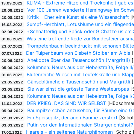
KLIMA - Extreme Hitze und Trockenheit gab es 
13.09.2022
Vor 100 Jahren wanderte Hemingway im Schw
29.08.2022
Kritik – Eher eine Kunst als eine Wissenschaft
[M
20.08.2022
Sumpf-Herzblatt, Lotusblume und ein fliegende
16.08.2022
«Schnätterlig und Späck oder 9 Chatze us em
02.08.2022
Was eine treffende Rede zur Bundesfeier ausm
01.08.2022
Trompetenbaum beeindruckt mit schönen Blüt
23.07.2022
Der Tulpenbaum von Elsbeth Stoiber am Albis
[
07.07.2022
Anekdote über das Tausendschön (Margrittli)
[
20.06.2022
Kolumnen: Neues aus der Hebelstraße, Folge II
05.06.2022
Blütenreiche Wiesen mit Teufelskralle und Klap
01.06.2022
Gänseblümchen: Tausendschön und Margrittli
[
23.05.2022
Sie war einst die grösste Tanne Westeuropas
[S
03.05.2022
Kolumnen: Neues aus der Hebelstraße, Folge I
25.04.2022
DER KRIEG, DAS SIND WIR SELBST
[Hübschman
14.04.2022
Baumpilze schön anzusehen, für Bäume eine G
05.04.2022
Ein Speisepilz, der auch Bäume zerstört
[Schol
22.03.2022
Putin vor den Internationalen Strafgerichtshof?
03.03.2022
Haareis – ein seltenes Naturphänomen
[Scholz 
17.02.2022